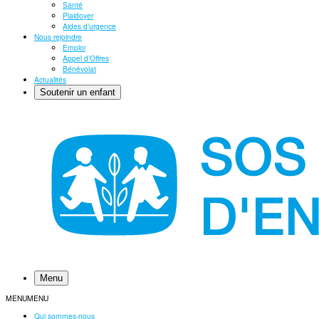
Santé
Plaidoyer
Aides d’urgence
Nous rejoindre
Emploi
Appel d’Offres
Bénévolat
Actualités
Soutenir un enfant
Menu
MENU
MENU
Qui sommes-nous