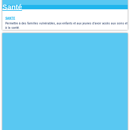
Santé
SANTE
Permettre à des familles vulnérables, aux enfants et aux jeunes d’avoir accès aux soins et
à la santé.