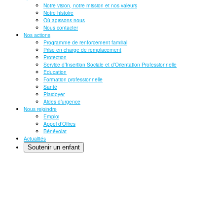
Notre vision, notre mission et nos valeurs
Notre histoire
Où agissons-nous
Nous contacter
Nos actions
Programme de renforcement familial
Prise en charge de remplacement
Protection
Service d’Insertion Sociale et d’Orientation Professionnelle
Education
Formation professionnelle
Santé
Plaidoyer
Aides d’urgence
Nous rejoindre
Emploi
Appel d’Offres
Bénévolat
Actualités
Soutenir un enfant